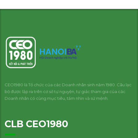
CEO1980 là Tổ chức của các Doanh nhân sinh năm 1980. Câu lạc
bộ được lập ra trên cơ sở tự nguyện, tự giác tham gia của các
Doanh nhân có cùng mục tiêu, tầm nhìn và sứ mệnh.
CLB CEO1980