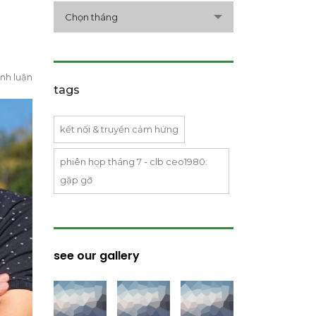
archive
Chọn tháng
nh luận
tags
kết nối & truyền cảm hứng
phiên họp tháng 7 - clb ceo1980:
gặp gỡ
see our gallery