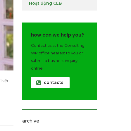
Hoạt động CLB
how can we help you?
Contact us at the Consulting
WP office nearest to you or
submit a business inquiry
online.
 kiện
contacts
archive