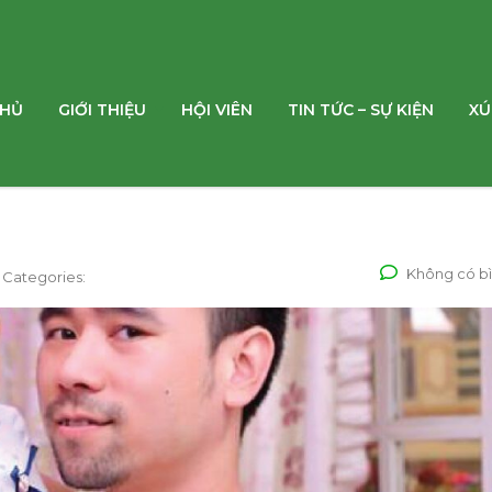
CHỦ
GIỚI THIỆU
HỘI VIÊN
TIN TỨC – SỰ KIỆN
XÚ
Không có bì
Categories: