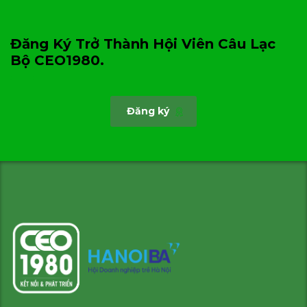
Đăng Ký Trở Thành Hội Viên Câu Lạc
Bộ CEO1980.
Đăng ký