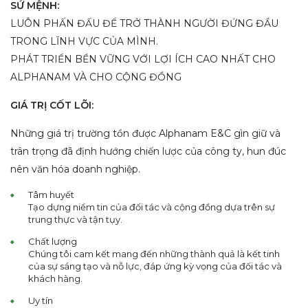
SỨ MỆNH:
LUÔN PHẤN ĐẤU ĐỂ TRỞ THÀNH NGƯỜI ĐỨNG ĐẦU
TRONG LĨNH VỰC CỦA MÌNH.
PHÁT TRIỂN BỀN VỮNG VỚI LỢI ÍCH CAO NHẤT CHO
ALPHANAM VÀ CHO CỘNG ĐỒNG
GIÁ TRỊ CỐT LÕI:
Những giá trị trường tồn được Alphanam E&C gìn giữ và
trân trọng đã định hướng chiến lược của công ty, hun đúc
nên văn hóa doanh nghiệp.
Tâm huyết
Tạo dựng niềm tin của đối tác và cộng đồng dựa trên sự
trung thực và tận tụy.
Chất lượng
Chúng tôi cam kết mang đến những thành quả là kết tinh
của sự sáng tạo và nỗ lực, đáp ứng kỳ vọng của đối tác và
khách hàng.
Uy tín