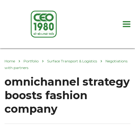
Home
Portfolio
Surface Transport & Logistics
Negotiations
with partners
omnichannel strategy
boosts fashion
company